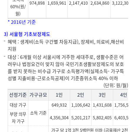
974,898
1,659,961
2,147,410
2,634,860
3,122,308
60%(원/
월)
* 2016년 기준
3) 서울형 기초보장제도
혜택 : 생계비(소득 구간별 차등지급), 장제비, 의료비,해산비
지원
대상 : 6개월 이상 서울시에 거주한 세대주로, 생활수준은 어
려우나 법정요건이 맞지 않아 국민기초생활보장제도의 보호
를 받지 못하는 비수급 가구로 소득평가액(실제소득- 가구특
성별 지출비용-근로소득공제)이 기준중위소득 40% 이하
(단위: 원/월)
선정기준
가구규모
1인
2인
3인
4인
대상 가구
649,932
1,106,642
1,431,608
1,756,57
소득 기준
부양 의무
4,356,304
5,201,217
5,802,405
6,403,59
자 가구
가구 당 1억 3천 5백만원 이하 (금융재산 2천만원