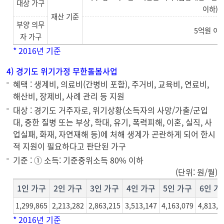
대상 가구
이하)
재산 기준
부양 의무
5억원 이
자 가구
* 2016년 기준
4) 경기도 위기가정 무한돌봄사업
혜택 : 생계비, 의료비(간병비 포함), 주거비, 교육비, 연료비,
해산비, 장제비, 사례 관리 등 지원
대상 : 경기도 거주자로, 위기상황(소득자의 사망/가출/군입
대, 중한 질병 또는 부상, 학대, 유기, 폭력피해, 이혼, 실직, 사
업실패, 화재, 자연재해 등)에 처해 생계가 곤란하게 되어 한시
적 지원이 필요하다고 판단된 가구
기준 : ① 소득: 기준중위소득 80% 이하
(단위: 원/월)
1인 가구
2인 가구
3인 가구
4인 가구
5인 가구
6인 가
1,299,865
2,213,282
2,863,215
3,513,147
4,163,079
4,813,0
* 2016년 기준