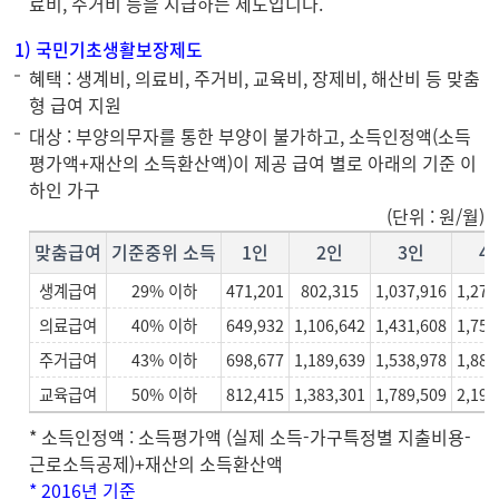
료비, 주거비 등을 지급하는 제도입니다.
1) 국민기초생활보장제도
혜택 : 생계비, 의료비, 주거비, 교육비, 장제비, 해산비 등 맞춤
형 급여 지원
대상 : 부양의무자를 통한 부양이 불가하고, 소득인정액(소득
평가액+재산의 소득환산액)이 제공 급여 별로 아래의 기준 이
하인 가구
(단위 : 원/월)
맞춤급여
기준중위 소득
1인
2인
3인
4
생계급여
29% 이하
471,201
802,315
1,037,916
1,273
의료급여
40% 이하
649,932
1,106,642
1,431,608
1,756
주거급여
43% 이하
698,677
1,189,639
1,538,978
1,888
교육급여
50% 이하
812,415
1,383,301
1,789,509
2,195
* 소득인정액 : 소득평가액 (실제 소득-가구특정별 지출비용-
근로소득공제)+재산의 소득환산액
* 2016년 기준