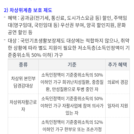
2) 차상위계층 보호 제도
혜택 : 공과금(전기세, 통신료, 도시가스요금 등) 할인, 주택임
대(영구임대, 국민임대 등) 우선권 부여, 양곡 할인지원, 문화
공연 할인 등
대상 : 국민기초생활보장제도 대상에는 적합하지 않으나, 취약
한 상황에 따라 별도 지원이 필요한 저소득층(소득인정액이 기
준중위소득 50% 이하) 가구
종류
기준
추가 혜택
소득인정액이 기준중위소득의 50%
차상위 본인부
이하인 가구 희귀난치성질환, 중증질
의료비 경감
담경감대상
환, 만성질환으로 투병 중인 자
소득인정액이 기준중위소득의 50%
차상위자활근로
이하인 가구 자활사업에 참여 의사가
일자리 지원
자
있는 자
소득인정액이 기준중위소득의 52%
이하인 가구 한부모 또는 조손가정