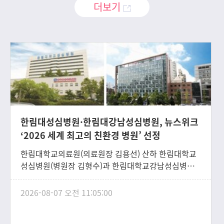
더보기
한림대성심병원·한림대강남성심병원, 뉴스위크
‘2026 세계 최고의 친환경 병원’ 선정
한림대학교의료원(의료원장 김용선) 산하 한림대학교
성심병원(병원장 김형수)과 한림대학교강남성심병원
(병원장 이동진)이 글로벌 시사주간지 뉴스위크
(Newsweek)가 발표한 ‘2026 세계 최고의 친환경 병
2026-08-07 오전 11:05:00
원(World’s Greenest Hospitals 2026)’에 선정됐다.
뉴스위크는 글로벌 조사기관 스타티스타(Statista)와