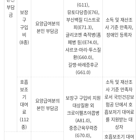
(G11),
부담
보장
뮤토다당증(E76),
금
구
부신백질 디스트로
소득 및 재산조
요양급여분의
구입
피(E71.3),
사 기준 만족자,
본인 부담금
비
글리코젠 축적병(폼
장애인 등록자
(8종)
페병 등)(E74.0),
샤르코-마리-투스질
환(G60.0),
길랭-바레증후군
(G61.0)
호흡
소득 및 재산조
보조
사 기준 만족자
기
로서 국민건강보
보장구 구입비 지원
요양급여분의
대여
험공 단에서 호
대상질환 외
본인 부담금
료
흡보저기 대여료
크로이펠츠야콥병
(112
를 지원받는 대
(A81.0),
종)
상자
중증근육무력증
(G70.0),
호흡보조기 대여