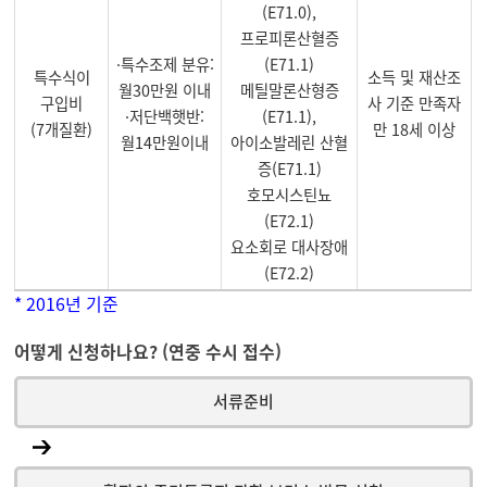
(E71.0),
프로피론산혈증
·특수조제 분유:
(E71.1)
특수식이
소득 및 재산조
월30만원 이내
메틸말론산형증
구입비
사 기준 만족자
·저단백햇반:
(E71.1),
(7개질환)
만 18세 이상
월14만원이내
아이소발레린 산혈
증(E71.1)
호모시스틴뇨
(E72.1)
요소회로 대사장애
(E72.2)
* 2016년 기준
어떻게 신청하나요? (연중 수시 접수)
서류준비