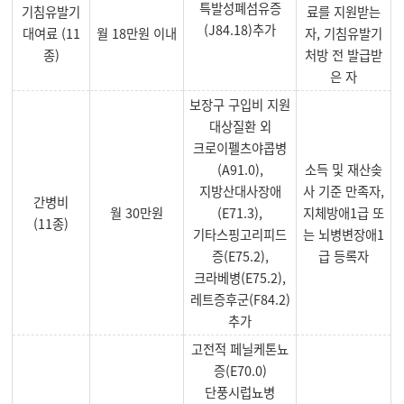
특발성폐섬유증
기침유발기
료를 지원받는
(J84.18)추가
대여료 (11
월 18만원 이내
자, 기침유발기
종)
처방 전 발급받
은 자
보장구 구입비 지원
대상질환 외
크로이펠츠야콥병
(A91.0),
소득 및 재산솢
지방산대사장애
사 기준 만족자,
간병비
월 30만원
(E71.3),
지체방애1급 또
(11종)
기타스핑고리피드
는 뇌병변장애1
증(E75.2),
급 등록자
크라베병(E75.2),
레트증후군(F84.2)
추가
고전적 페닐케톤뇨
증(E70.0)
단풍시럽뇨병