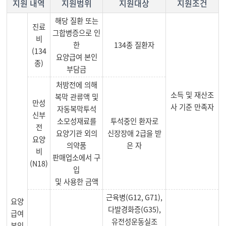
지원 내역
지원범위
지원대상
지원조건
해당 질환 또는
진료
그합병증으로 인
비
한
134종 질환자
(134
요양급여 본인
종)
부담금
처방전에 의해
소득 및 재산조
복막 관류액 및
만성
사 기준 만족자
자동복막투석
신부
소모성재료를
투석중인 환자로
전
요양기관 외의
신장장애 2급을 받
요양
의약품
은 자
비
판매업소에서 구
(N18)
입
및 사용한 금액
근육병(G12, G71),
요양
다발경화증(G35),
급여
유전성운동실조
본인