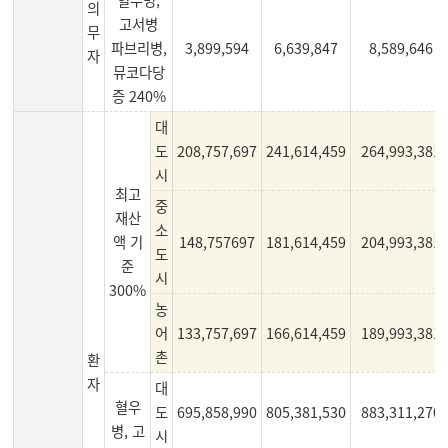
혈우병,
의
고서병
무
파브리병,
3,899,594
6,639,847
8,589,646
자
뮤코다당
증 240%
대
도
208,757,697
241,614,459
264,993,381
시
최고
중
재산
소
액 기
148,757697
181,614,459
204,993,381
도
준
시
300%
농
어
133,757,697
166,614,459
189,993,381
촌
환
자
대
혈우
도
695,858,990
805,381,530
883,311,270
병, 고
시