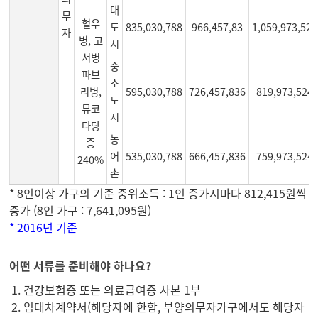
대
무
혈우
도
835,030,788
966,457,83
1,059,973,524
자
병, 고
시
서병
중
파브
소
리병,
595,030,788
726,457,836
819,973,524
도
뮤코
시
다당
농
증
어
535,030,788
666,457,836
759,973,524
240%
촌
* 8인이상 가구의 기준 중위소득 : 1인 증가시마다 812,415원씩
증가 (8인 가구 : 7,641,095원)
* 2016년 기준
어떤 서류를 준비해야 하나요?
건강보험증 또는 의료급여증 사본 1부
임대차계약서(해당자에 한함, 부양의무자가구에서도 해당자