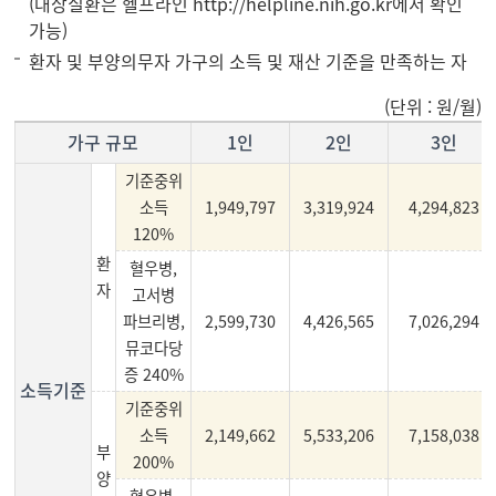
(대상질환은 헬프라인
http://helpline.nih.go.kr
에서 확인
가능)
환자 및 부양의무자 가구의 소득 및 재산 기준을 만족하는 자
(단위 : 원/월)
가구 규모
1인
2인
3인
기준중위
소득
1,949,797
3,319,924
4,294,823
120%
환
혈우병,
자
고서병
파브리병,
2,599,730
4,426,565
7,026,294
뮤코다당
증 240%
소득기준
기준중위
소득
2,149,662
5,533,206
7,158,038
부
200%
양