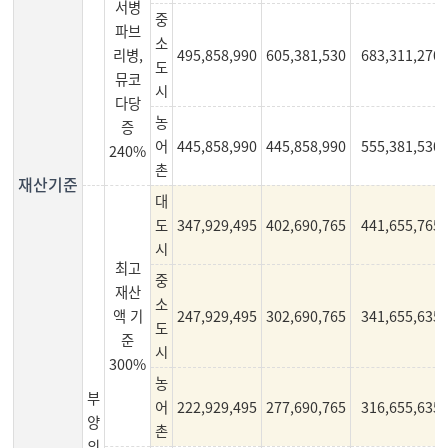
서병
중
파브
소
리병,
495,858,990
605,381,530
683,311,270
도
뮤코
시
다당
농
증
어
445,858,990
445,858,990
555,381,530
240%
촌
재산기준
대
도
347,929,495
402,690,765
441,655,765
시
최고
중
재산
소
액 기
247,929,495
302,690,765
341,655,635
도
준
시
300%
농
부
어
222,929,495
277,690,765
316,655,635
양
촌
의