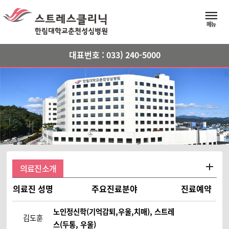
메뉴버
메뉴
대표번호 : 033) 240-5000
의료진소개
의료진 성명
주요진료분야
진료예약
노인정신학(기억감퇴,우울,치매), 스트레
김도훈
스(두통, 우울)