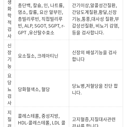
생
총단백, 칼슘, 인, 나트륨,
간기이상,알콜성간질환,
화
염소, 칼륨, 요산 알부민,
간담도계질환,황달,신장
학
총빌리루빈, 직접빌리루
기능,통풍,대사성 질환,부
적
빈, ALP, SGOT, SGPT, r-
갑상선질환, 비뇨기 감염,
검
GPT ,유산탈수효소
등을 검사합니다.
사
신
장
신장의 배설기능을 검사
요소질소, 크레아티닌
기
합니다
능
요
당
당뇨병,저혈당을 진단 합
뇨
당화혈색소, 혈당
니다.
검
사
지
콜레스테롤, 중성지방,
질
고지혈증,지질대사관련
HDL-콜레스테롤, LDL 콜
검
검사를 합니다.