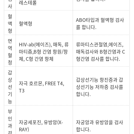
레스테롤
사
혈
ABO타입과 혈액형 검사
액
혈액형
를 합니다.
형
면
HIV-ab(에이즈), 매독, 류
류마티스관절염,에이즈,
역
마티즘,B형 간염 항원/항
매독검사와 B형간염과 C
혈
체, C형 간염 항체
형간염 검사를 합니다.
청
갑
상
갑상선기능 항진증과 갑
자극 호르몬, FREE T4,
선
상선기능 저하증 검사를
T3
기
합니다.
능
부
인
자궁세포진, 유방암(X-
자궁암과 유방암을 검사
과
RAY)
합니다.
검