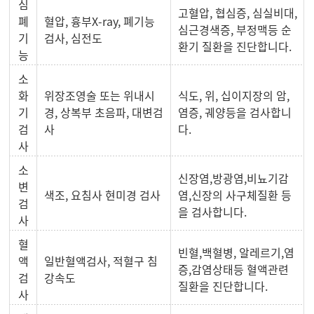
심
고혈압, 협심증, 심실비대,
폐
혈압, 흉부X-ray, 폐기능
심근경색증, 부정맥등 순
기
검사, 심전도
환기 질환을 진단합니다.
능
소
화
위장조영술 또는 위내시
식도, 위, 십이지장의 암,
기
경, 상복부 초음파, 대변검
염증, 궤양등을 검사합니
검
사
다.
사
소
신장염,방광염,비뇨기감
변
색조, 요침사 현미경 검사
염,신장의 사구체질환 등
검
을 검사합니다.
사
혈
빈혈,백혈병, 알레르기,염
액
일반혈액검사, 적혈구 침
증,감염상태등 혈액관련
검
강속도
질환을 진단합니다.
사