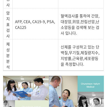
사
암
혈액검사를 통하여 간암,
지
AFP, CEA, CA19-9, PSA,
대장암,위암,전립선암,난
표
CA125
소암등을 검색해 보는 검
검
사 입니다.
사
체
신체를 구성하고 있는 단
성
백질,무기질,체질량지수,
분
지방률,근육량,세포량등
분
을 측정합니다.
석