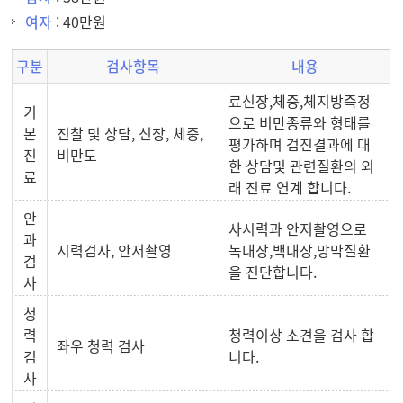
여자
: 40만원
구분
검사항목
내용
료신장,체중,체지방즉정
기
으로 비만종류와 형태를
본
진찰 및 상담, 신장, 체중,
평가하며 검진결과에 대
진
비만도
한 상담및 관련질환의 외
료
래 진료 연계 합니다.
안
사시력과 안저촬영으로
과
시력검사, 안저촬영
녹내장,백내장,망막질환
검
을 진단합니다.
사
청
력
청력이상 소견을 검사 합
좌우 청력 검사
검
니다.
사