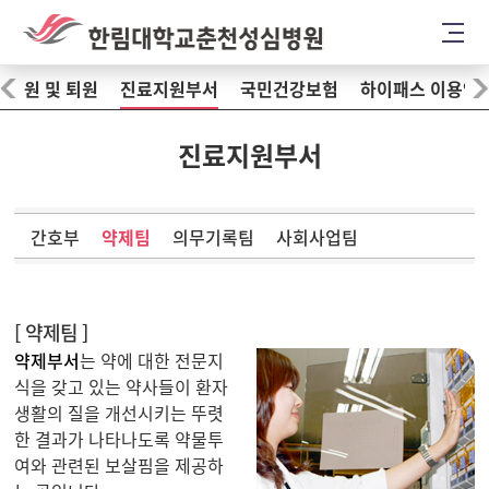
입원 및 퇴원
진료지원부서
국민건강보험
하이패스 이용안
진료지원부서
간호부
약제팀
의무기록팀
사회사업팀
[ 약제팀 ]
약제부서
는 약에 대한 전문지
식을 갖고 있는 약사들이 환자
생활의 질을 개선시키는 뚜렷
한 결과가 나타나도록 약물투
여와 관련된 보살핌을 제공하