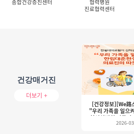
종합건강증진센터
협력병원
진료협력센터
건강매거진
더보기 +
[건강정보][We路
"우리 가족을 일으
천성심병원 의료진의
2026-03