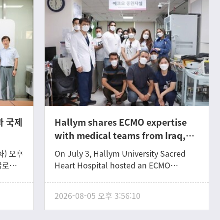
과 국제
Hallym shares ECMO expertise
with medical teams from Iraq,
Kyrgyzstan, and Mongolia
화) 오후
On July 3, Hallym University Sacred
글로벌
Heart Hospital hosted an ECMO
ech 대
(Extracorporeal Membrane
교육 협
Oxygenation) training and facility tour
2026-08-05 오후 3:56:10
대학으로
program for 10 visiting healthcare
 이번
professionals from Iraq, Kyrgyzstan,