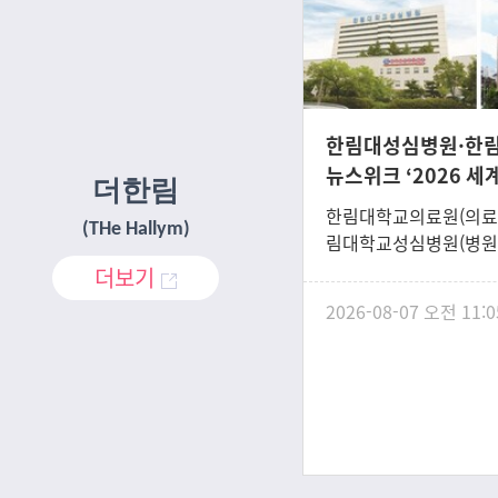
한림대성심병원·한
뉴스위크 ‘2026 세
더한림
원’ 선정
한림대학교의료원(의료원
(THe Hallym)
림대학교성심병원(병원
학교강남성심병원(병원
더보기
시사주간지 뉴스위크(Ne
2026-08-07 오전 11:0
‘2026 세계 최고의 친환
Greenest Hospital
스위크는 글로벌 조사
(Statista)와 함께 올
환경 병원’ 평가를 시행
전 세계 36개국의 병
로 책임 있는 운영과 친