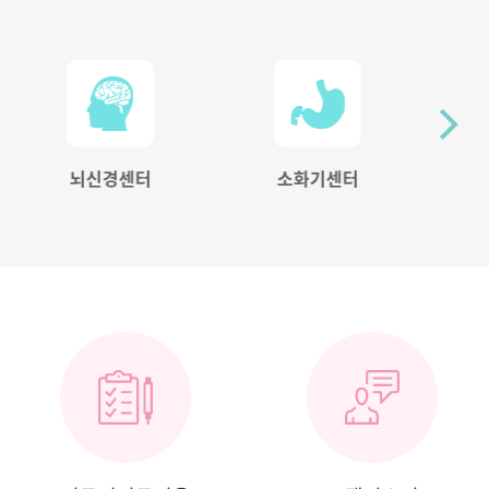
뇌신경센터
소화기센터
척