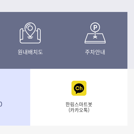
교육혁신
and Mongolia.The visit was organized
는 커티
as part of an international medical
h 최고경
training program spearhe
) 최고아
원내배치도
주차안내
0
한림스마트봇
(카카오톡)