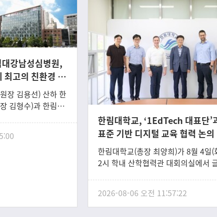
림대강남성심병원,
계 최고의 친환경 병
장 김용선) 산하 한
장 김형수)과 한림대
장 이동진)이 글로벌
한림대학교, ‘1EdTech 대표단’
wsweek)가 발표한
표준 기반 디지털 교육 협력 논의
5:00
경 병원(World’s
한림대학교(총장 최양희)가 8월 4일(
s 2026)’에 선정됐다.뉴
2시 학내 산학협력관 대회의실에서 
기관 스타티스타
비영리 교육기술 표준 컨소시엄 1EdT
해 처음 ‘세계 최고의 친
표단을 초청해 국제표준 기반 디지털 
해 결과를 발표했다.
2026-08-06 오전 11:57:22
력을 논의했다. 한림대학교는 국내
원을 대상으로 환경적으
는 처음으로 1EdTech에 가입했으며,
환경 활동 성과를 평