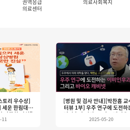
권역응급
의료사회복지
의료센터
스토리 우수상]
[병원 및 검사 안내][박찬흠 교
켜 세운 한림대춘
터뷰 1부] 우주 연구에 도전하
 따뜻한 진심"
비인후과 의사, 그리고 바이오
-11
2025-05-20
넷