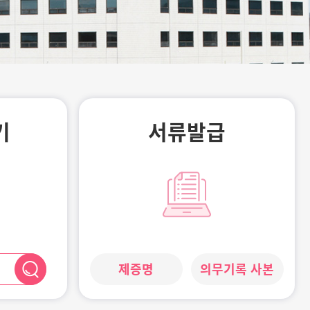
기
서류발급
제증명
의무기록 사본