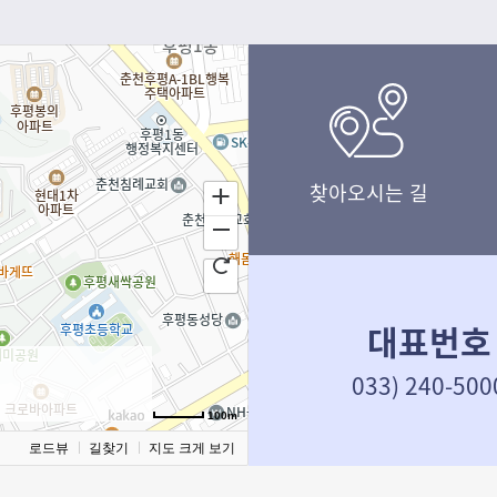
협력을 통해 대학의 국제표준 기반 
친환경 병원을 선정
에 힘을 더하고자 한다. 이번 방문에
스 반스(Curtiss Barnes) 1EdTec
영자(CEO)와 팀 쿠퍼(Tim Couper
키텍트 겸 부최고기술책임자(Chief
Architect & Associate C
찾아오시는 길
대표번호
033) 240-500
100m
로드뷰
길찾기
지도 크게 보기