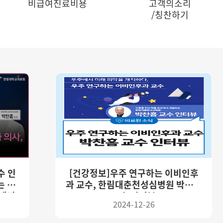
비급여진료비용
고객의소리
/칭찬하기
수 인
[건강정보]우주 연구하는 이비인후
는 이
과 교수, 한림대춘천성심병원 박찬흠
 캐비
교수 인터뷰
2024-12-26