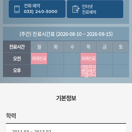
전화 예약
인터넷
033) 240-5000
진료예약
(주간) 진료시간표 (2026-08-10 ~ 2026-08-15)
진료시간
월
화
수
목
금
토
오전
외래진료
외래진료
아토피식
오후
품알레르
기클리닉
기본정보
학력
2011.03 ~ 2013.02