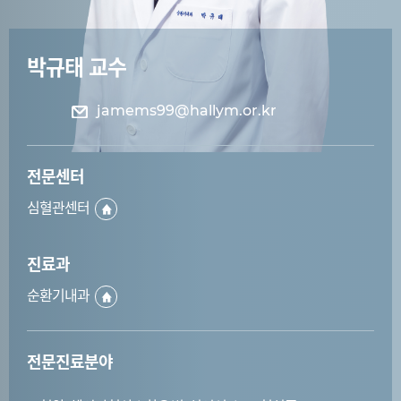
박규태 교수
jamems99@hallym.or.kr
전문센터
심혈관센터
진료과
순환기내과
전문진료분야