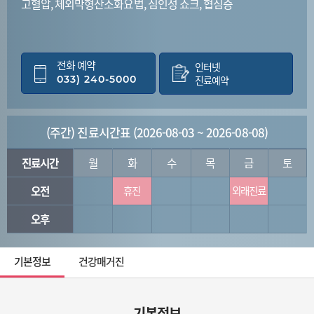
고혈압, 체외막형산소화요법, 심인성 쇼크, 협심증
전화 예약
인터넷
033) 240-5000
진료예약
(주간) 진료시간표 (2026-08-03 ~ 2026-08-08)
진료시간
월
화
수
목
금
토
오전
휴진
외래진료
오후
기본정보
건강매거진
기본정보